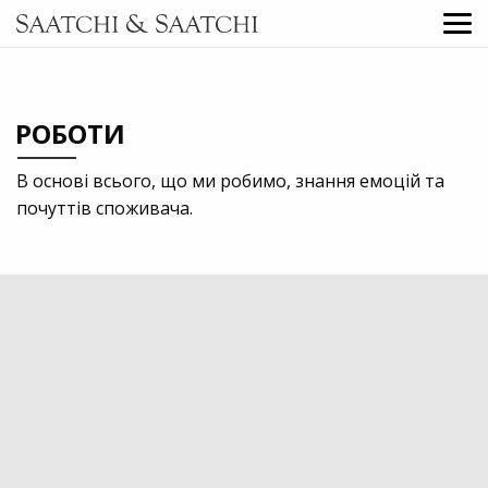
РОБОТИ
В основі всього, що ми робимо, знання емоцій та
почуттів споживача.
2023
Professional services
Digital
Direct Marketing
TV