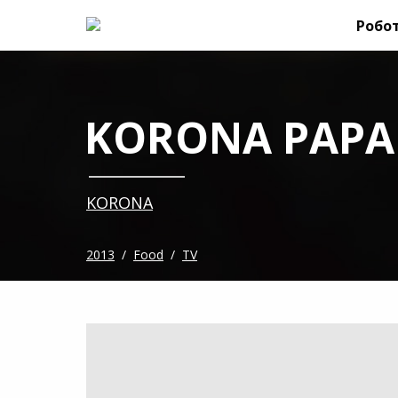
Робо
KORONA PAPA
KORONA
2013
/
Food
/
TV