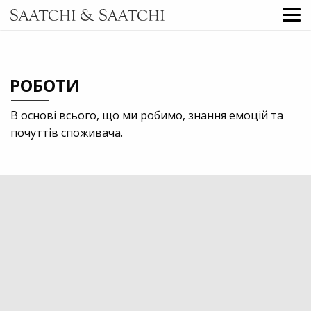
РОБОТИ
В основі всього, що ми робимо, знання емоцій та
почуттів споживача.
2020
Education
Ambient
Digital
Direct Marketing
Outdoor
Print