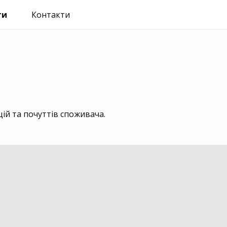
ти
Контакти
ій та почуттів споживача.
2021
Charities & Non-profit
Direct Marketing