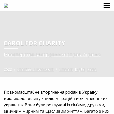
CAROL FOR CHARITY
Міністерство закордонних справ України
2022
/
Charities & Non-profit
/
Ambient
Digital
Radio
Повномасштабне вторгнення росіян в Україну
викликало велику хвилю міграцій тисяч маленьких
українців. Вони були розлучені із сім’ями, друзями,
звичним мирним та щасливим життям. Багато з них