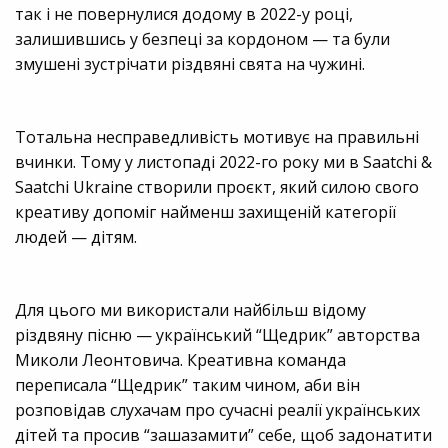
так і не повернулися додому в 2022-у році,
залишившись у безпеці за кордоном — та були
змушені зустрічати різдвяні свята на чужині.
Тотальна несправедливість мотивує на правильні
вчинки. Тому у листопаді 2022-го року ми в Saatchi &
Saatchi Ukraine створили проєкт, який силою свого
креативу допоміг найменш захищеній категорії
людей — дітям.
Для цього ми використали найбільш відому
різдвяну пісню — український “Щедрик” авторства
Миколи Леонтовича. Креативна команда
переписала “Щедрик” таким чином, аби він
розповідав слухачам про сучасні реалії українських
дітей та просив “зашазамити” себе, щоб задонатити